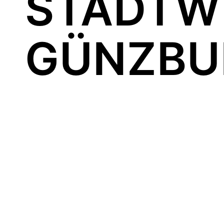
STADTW
GÜNZBU