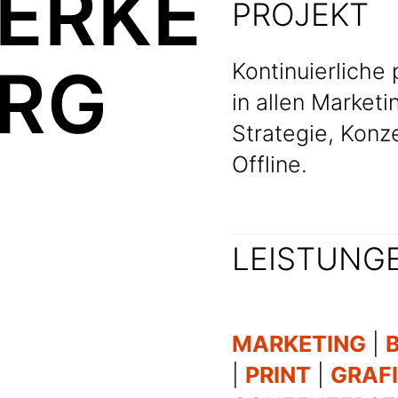
ERKE
PROJEKT
RG
Kontinuierlich
in allen Marketi
Strategie, Konz
Offline.
LEISTUNG
MARKETING
|
|
PRINT
|
GRAF