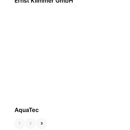
Ernst Klimmer GmbH
AquaTec
1
2
3