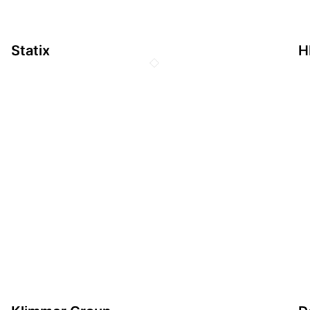
Statix
H